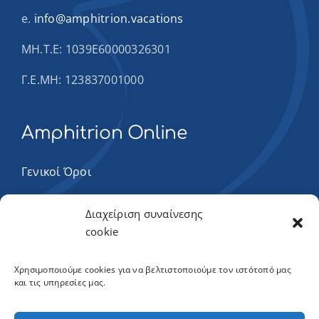
e.
info@amphitrion.vacations
ΜΗ.Τ.Ε: 1039Ε60000326301
Γ.Ε.ΜΗ: 123837001000
Amphitrion Online
Γενικοί Όροι
Πολιτική Cookies
Διαχείριση συναίνεσης
cookie
Πολιτική απορρήτου
Χρησιμοποιούμε cookies για να βελτιστοποιούμε τον ιστότοπό μας
και τις υπηρεσίες μας.