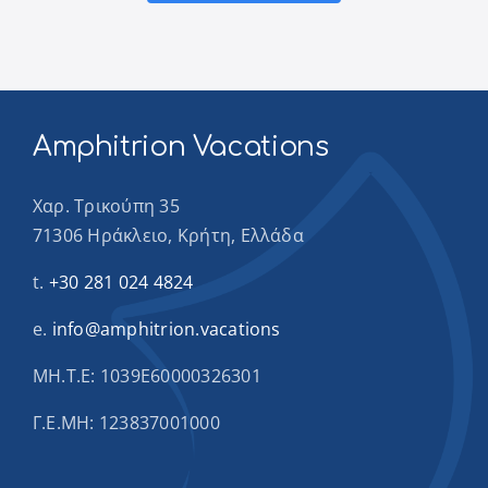
Amphitrion Vacations
Χαρ. Τρικούπη 35
71306 Ηράκλειο, Κρήτη, Ελλάδα
t.
+30 281 024 4824
e.
info@amphitrion.vacations
ΜΗ.Τ.Ε: 1039Ε60000326301
Γ.Ε.ΜΗ: 123837001000