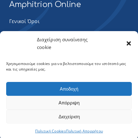
Amphitrion Online
Γενικοί Όροι
Πολιτική Cookies
Διαχείριση συναίνεσης
cookie
Πολιτική απορρήτου
Χρησιμοποιούμε cookies για να βελτιστοποιούμε τον ιστότοπό μας
και τις υπηρεσίες μας.
Αποδοχή
Amphitrion Group
Απόρριψη
Επισκεφτείτε τον όμιλο Amphitrion
Διαχείριση
Πολιτική Cookies
Πολιτική Απορρήτου
© Copyright 2024 Amphitrion Group. Created by
ma